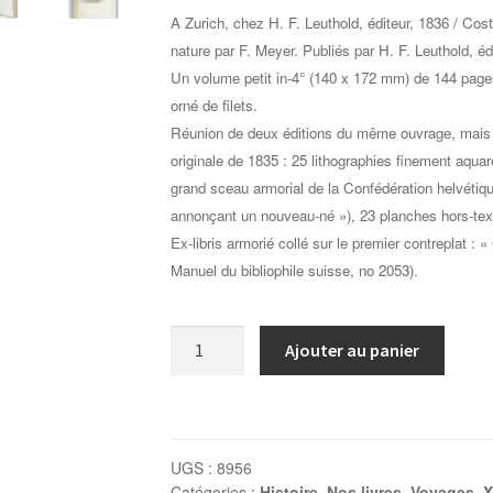
A Zurich, chez H. F. Leuthold, éditeur, 1836 / Co
nature par F. Meyer. Publiés par H. F. Leuthold, éd
Un volume petit in-4° (140 x 172 mm) de 144 pages
orné de filets.
Réunion de deux éditions du même ouvrage, mais où
originale de 1835 : 25 lithographies finement aquare
grand sceau armorial de la Confédération helvétique
annonçant un nouveau-né »), 23 planches hors-tex
Ex-libris armorié collé sur le premier contreplat 
Manuel du bibliophile suisse, no 2053).
quantité
Ajouter au panier
de
MEYER
F.
/
UGS :
8956
COSTUMES
Catégories :
Histoire
,
Nos livres
,
Voyages
,
X