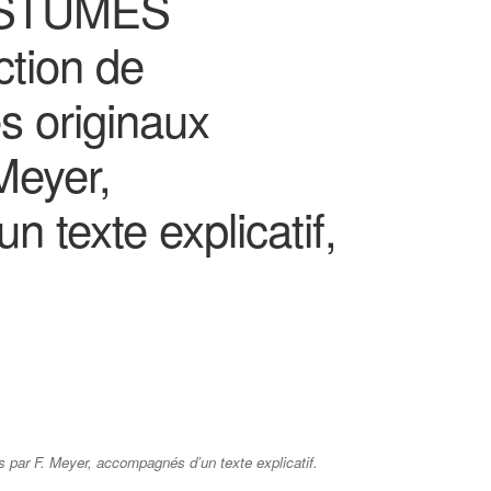
OSTUMES
tion de
s originaux
Meyer,
 texte explicatif,
 par F. Meyer, accompagnés d’un texte explicatif.