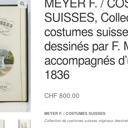
MEYER F. / C
SUISSES, Collec
costumes suisse
dessinés par F. 
accompagnés d’un
1836
CHF
800.00
MEYER F. / COSTUMES SUISSES
Collection de costumes suisses originaux dessinés