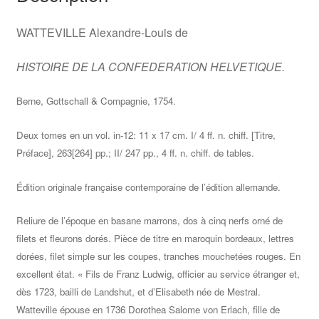
WATTEVILLE Alexandre-Louis de
HISTOIRE DE LA CONFEDERATION HELVETIQUE.
Berne, Gottschall & Compagnie, 1754.
Deux tomes en un vol. in-12: 11 x 17 cm. I/ 4 ff. n. chiff. [Titre,
Préface], 263[264] pp.; II/ 247 pp., 4 ff. n. chiff. de tables.
Édition originale française contemporaine de l’édition allemande.
Reliure de l’époque en basane marrons, dos à cinq nerfs orné de
filets et fleurons dorés. Pièce de titre en maroquin bordeaux, lettres
dorées, filet simple sur les coupes, tranches mouchetées rouges. En
excellent état. « Fils de Franz Ludwig, officier au service étranger et,
dès 1723, bailli de Landshut, et d’Elisabeth née de Mestral.
Watteville épouse en 1736 Dorothea Salome von Erlach, fille de