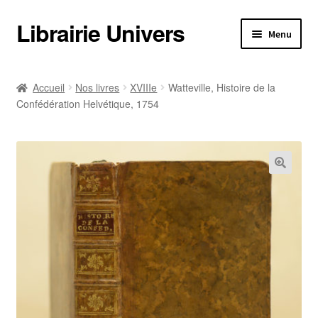
Librairie Univers
Aller
Aller
Menu
à
au
la
contenu
Librairie Univers
navigation
Accueil
Nos livres
XVIIIe
Watteville, Histoire de la
Confédération Helvétique, 1754
Librairie Univers
Ouvrir
Nos livres
le
menu
Ouvrir
Nos livres
enfant
le
menu
Informations pratiques
enfant
Informations pratiques
Catalogues