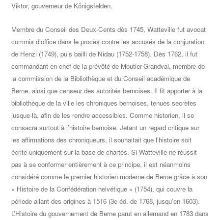
Viktor, gouverneur de Königsfelden.
Membre du Conseil des Deux-Cents dès 1745, Watteville fut avocat
commis d’office dans le procès contre les accusés de la conjuration
de Henzi (1749), puis bailli de Nidau (1752-1758). Dès 1762, il fut
commandant-en-chef de la prévôté de Moutier-Grandval, membre de
la commission de la Bibliothèque et du Conseil académique de
Berne, ainsi que censeur des autorités bernoises. Il fit apporter à la
bibliothèque de la ville les chroniques bernoises, tenues secrètes
jusque-là, afin de les rendre accessibles. Comme historien, il se
consacra surtout à l’histoire bernoise. Jetant un regard critique sur
les affirmations des chroniqueurs, il souhaitait que l’histoire soit
écrite uniquement sur la base de chartes. Si Watteville ne réussit
pas à se conformer entièrement à ce principe, il est néanmoins
considéré comme le premier historien moderne de Berne grâce à son
« Histoire de la Confédération helvétique » (1754), qui couvre la
période allant des origines à 1516 (3e éd. de 1768, jusqu’en 1603).
L’Histoire du gouvernement de Berne parut en allemand en 1783 dans