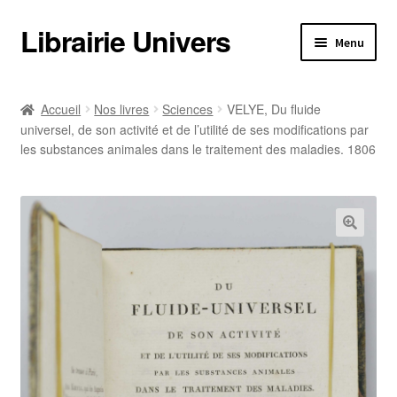
Librairie Univers
Aller
Aller
Menu
à
au
la
contenu
Librairie Univers
navigation
Accueil
Nos livres
Sciences
VELYE, Du fluide
universel, de son activité et de l’utilité de ses modifications par
Librairie Univers
les substances animales dans le traitement des maladies. 1806
Ouvrir
Nos livres
le
menu
Ouvrir
Nos livres
enfant
le
menu
Informations pratiques
enfant
Informations pratiques
Catalogues