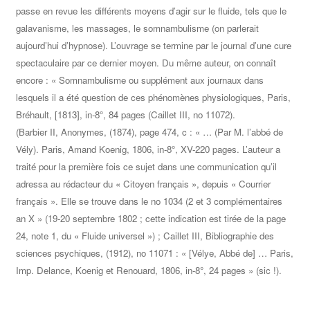
passe en revue les différents moyens d’agir sur le fluide, tels que le
galavanisme, les massages, le somnambulisme (on parlerait
aujourd’hui d’hypnose). L’ouvrage se termine par le journal d’une cure
spectaculaire par ce dernier moyen. Du même auteur, on connaît
encore : « Somnambulisme ou supplément aux journaux dans
lesquels il a été question de ces phénomènes physiologiques, Paris,
Bréhault, [1813], in-8°, 84 pages (Caillet III, no 11072).
(Barbier II, Anonymes, (1874), page 474, c : « … (Par M. l’abbé de
Vély). Paris, Amand Koenig, 1806, in-8°, XV-220 pages. L’auteur a
traité pour la première fois ce sujet dans une communication qu’il
adressa au rédacteur du « Citoyen français », depuis « Courrier
français ». Elle se trouve dans le no 1034 (2 et 3 complémentaires
an X » (19-20 septembre 1802 ; cette indication est tirée de la page
24, note 1, du « Fluide universel ») ; Caillet III, Bibliographie des
sciences psychiques, (1912), no 11071 : « [Vélye, Abbé de] … Paris,
Imp. Delance, Koenig et Renouard, 1806, in-8°, 24 pages » (sic !).