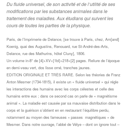
par
Du fluide universel, de son activité et de l’utilité de ses
les
modifications par les substances animales dans le
substances
traitement des maladies. Aux étudians qui suivent les
animales
cours de toutes les parties de la physique.
dans
le
Paris, de l’Imprimerie de Delance, [se trouve à Paris, chez, Am[and]
traitement
Koenig, quai des Augustins, Renouard, rue St-André-des-Arts,
des
Delance, rue des Mathurins, hôtel Cluny], 1806.
maladies.
Un volume in-8° de [4]+XV+[1bl]+218+[2] pages. Reliure de l’époque
1806
en demi-veau vert, dos lisse orné, tranches jaunes.
EDITION ORIGINALE ET TRÈS RARE. Selon les théories de Franz
Anton Mesmer (1734-1815), il existe un « fluide universel » qui régle
les interactions des humains avec les corps célestes et celle des
humains entre eux ; dans ce second cas on parle de « magnétisme
animal ». La maladie est causée par sa mauvaise distribution dans le
corps et la guérison s’obtient en en restaurant l’équilibre perdu,
notamment au moyen des fameuses « passes magnétiques » de
Mesmer. Dans notre ouvrage, l’abbé de Vélye – dont on ignore tout –