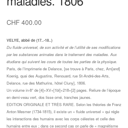
maladies. 1806
CHF
400.00
VELYE, abbé de (17..-18..)
Du fluide universel, de son activité et de l’utilité de ses modifications
par les substances animales dans le traitement des maladies. Aux
étudians qui suivent les cours de toutes les parties de la physique.
Paris, de l’Imprimerie de Delance, [se trouve à Paris, chez, Am[and]
Koenig, quai des Augustins, Renouard, rue St-André-des-Arts,
Delance, rue des Mathurins, hôtel Cluny], 1806.
Un volume in-8° de [4]+XV+[1bl]+218+[2] pages. Reliure de l’époque
en demi-veau vert, dos lisse orné, tranches jaunes.
EDITION ORIGINALE ET TRÈS RARE. Selon les théories de Franz
Anton Mesmer (1734-1815), il existe un « fluide universel » qui régle
les interactions des humains avec les corps célestes et celle des
humains entre eux ; dans ce second cas on parle de « magnétisme