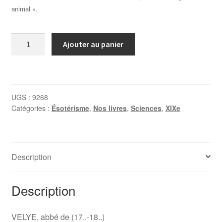
animal ».
quantité
Ajouter au panier
de
VELYE,
Du
fluide
UGS :
9268
universel,
Catégories :
Ésotérisme
,
Nos livres
,
Sciences
,
XIXe
de
son
activité
et
Description
de
l’utilité
Description
de
ses
modifications
VELYE, abbé de (17..-18..)