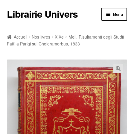
Librairie Univers
Aller
Aller
Menu
à
au
la
contenu
Librairie Univers
navigation
Accueil
Nos livres
XIXe
Meli, Risultamenti degli Studii
Fatti a Parigi sul Choleramorbus, 1833
Librairie Univers
Ouvrir
Nos livres
le
menu
Ouvrir
Nos livres
enfant
le
menu
Informations pratiques
enfant
Informations pratiques
Catalogues