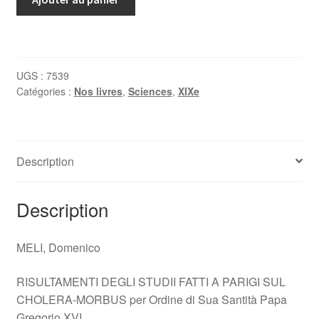
de
Meli,
Risultamenti
degli
UGS :
7539
Studii
Catégories :
Nos livres
,
Sciences
,
XIXe
Fatti
a
Parigi
sul
Description
Choleramorbus,
1833
Description
MELI, Domenico
RISULTAMENTI DEGLI STUDII FATTI A PARIGI SUL
CHOLERA-MORBUS per Ordine di Sua Santità Papa
Gregorio XVI.