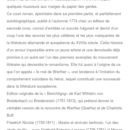
quelques rousseurs aux marges du papier des gardes.
Ce court roman, épistolaire dans sa première partie, et partiellement
autobiographique, publié à l’automne 1774 chez un éditeur de
seconde zone, connut d’emblée un succès fulgurant et devint d’un
coup l’une des œuvres les plus célèbres et les plus marquantes de
la littérature allemande et européenne du XVIIIe siècle. Cette histoire
d’un amour impossible entre un jeune artiste et une demoiselle déjà
promise à un autre est l’un des premiers exemples du mouvement
littéraire qui deviendra le romantisme. Elle fut aussi à l’origine de ce
que l’on appela « le mal de Werther », une tendance à l’imitation du
comportement suicidaire du héros, lequel constituait une nouveauté
dans la littérature européenne.
Edition originale de la « Berichtigng» de Karl Wilhelm von
Breidenbach zu Breidenstein (1751-1813), qui prétend donner la
véritable version de la rencontre de Werther (Goethe) et de Charlotte
Buff.
Friedrich Nicolai (1733-1811) : libraire et écrivain berlinois, l’un des
chefs de file – avec Gotthold Ephraïm Lessing (1729-1781) et Moses