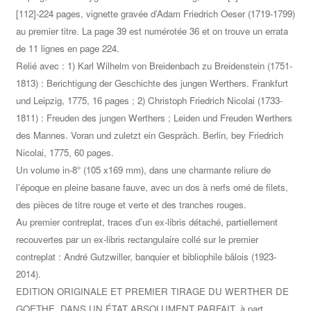
[112]-224 pages, vignette gravée d’Adam Friedrich Oeser (1719-1799)
au premier titre. La page 39 est numérotée 36 et on trouve un errata
de 11 lignes en page 224.
Relié avec : 1) Karl Wilhelm von Breidenbach zu Breidenstein (1751-
1813) : Berichtigung der Geschichte des jungen Werthers. Frankfurt
und Leipzig, 1775, 16 pages ; 2) Christoph Friedrich Nicolai (1733-
1811) : Freuden des jungen Werthers ; Leiden und Freuden Werthers
des Mannes. Voran und zuletzt ein Gespräch. Berlin, bey Friedrich
Nicolai, 1775, 60 pages.
Un volume in-8° (105 x169 mm), dans une charmante reliure de
l’époque en pleine basane fauve, avec un dos à nerfs orné de filets,
des pièces de titre rouge et verte et des tranches rouges.
Au premier contreplat, traces d’un ex-libris détaché, partiellement
recouvertes par un ex-libris rectangulaire collé sur le premier
contreplat : André Gutzwiller, banquier et bibliophile bâlois (1923-
2014).
EDITION ORIGINALE ET PREMIER TIRAGE DU WERTHER DE
GOETHE, DANS UN ÉTAT ABSOLUMENT PARFAIT, à part