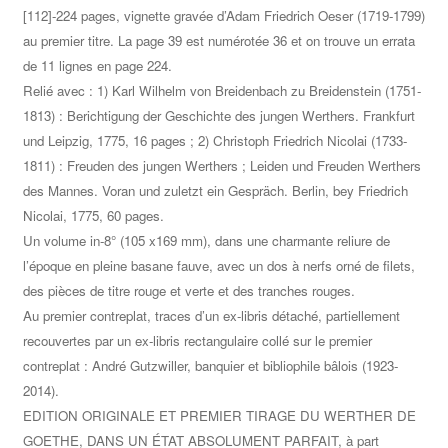
[112]-224 pages, vignette gravée d’Adam Friedrich Oeser (1719-1799)
au premier titre. La page 39 est numérotée 36 et on trouve un errata
de 11 lignes en page 224.
Relié avec : 1) Karl Wilhelm von Breidenbach zu Breidenstein (1751-
1813) : Berichtigung der Geschichte des jungen Werthers. Frankfurt
und Leipzig, 1775, 16 pages ; 2) Christoph Friedrich Nicolai (1733-
1811) : Freuden des jungen Werthers ; Leiden und Freuden Werthers
des Mannes. Voran und zuletzt ein Gespräch. Berlin, bey Friedrich
Nicolai, 1775, 60 pages.
Un volume in-8° (105 x169 mm), dans une charmante reliure de
l’époque en pleine basane fauve, avec un dos à nerfs orné de filets,
des pièces de titre rouge et verte et des tranches rouges.
Au premier contreplat, traces d’un ex-libris détaché, partiellement
recouvertes par un ex-libris rectangulaire collé sur le premier
contreplat : André Gutzwiller, banquier et bibliophile bâlois (1923-
2014).
EDITION ORIGINALE ET PREMIER TIRAGE DU WERTHER DE
GOETHE, DANS UN ÉTAT ABSOLUMENT PARFAIT, à part