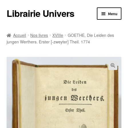
Librairie Univers
Aller
Aller
Menu
à
au
la
contenu
Librairie Univers
navigation
Accueil
Nos livres
XVIIIe
GOETHE, Die Leiden des
jungen Werthers. Erster [-zweyter] Theil. 1774
Librairie Univers
Ouvrir
Nos livres
le
menu
Ouvrir
Nos livres
enfant
le
menu
Informations pratiques
enfant
Informations pratiques
Catalogues