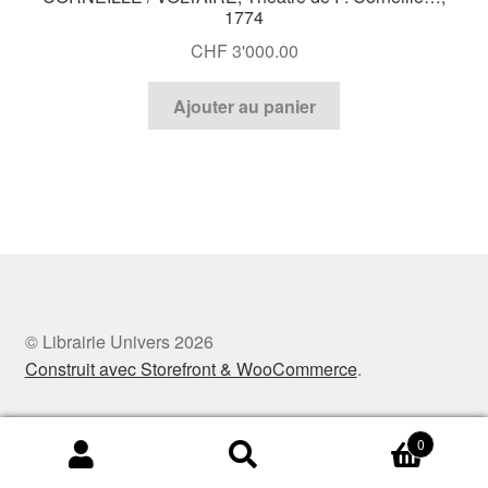
1774
CHF
3'000.00
Ajouter au panier
© Librairie Univers 2026
Construit avec Storefront & WooCommerce
.
0
Recherche
Recherche