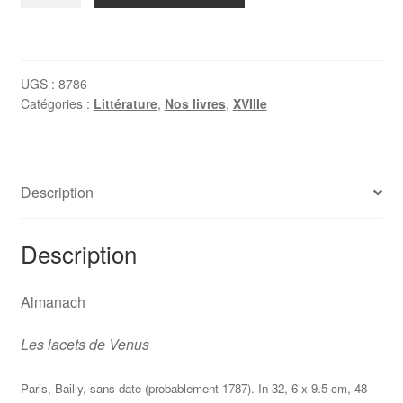
de
ALMANACH,
Les
lacets
UGS :
8786
de
Catégories :
Littérature
,
Nos livres
,
XVIIIe
Venus,
1787
Description
Description
Almanach
Les lacets de Venus
Paris, Bailly, sans date (probablement 1787). In-32, 6 x 9.5 cm, 48