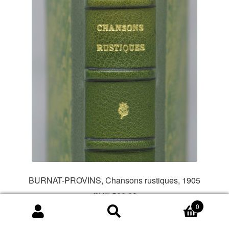
BURNAT-PROVINS, Chansons rustiques, 1905
CHF
500.00
0
Recherche
Recherche
Ajouter au panier