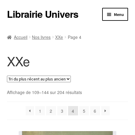
Librairie Univers
Aller
Aller
Menu
à
au
la
contenu
Librairie Univers
navigation
Accueil
Nos livres
XXe
Page 4
Librairie Univers
XXe
Ouvrir
Nos livres
le
menu
Ouvrir
Nos livres
enfant
le
menu
Trié
Informations pratiques
Affichage de 109–144 sur 204 résultats
enfant
du
plus
Informations pratiques
1
2
3
4
5
6
récent
au
Catalogues
plus
ancien