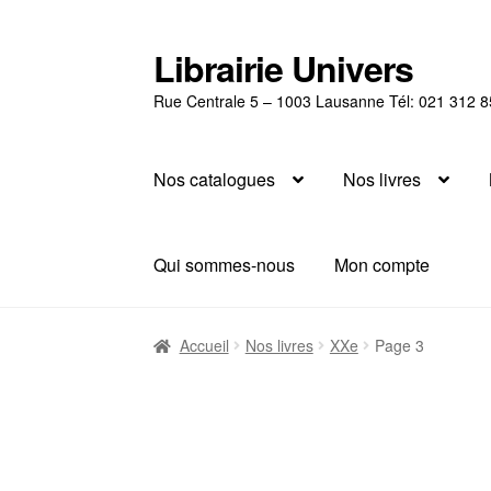
Librairie Univers
Aller
Aller
à
au
Rue Centrale 5 – 1003 Lausanne Tél: 021 312 8
la
contenu
navigation
Nos catalogues
Nos livres
Qui sommes-nous
Mon compte
Accueil
Nos livres
XXe
Page 3