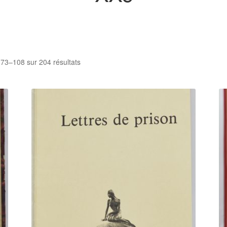
Trié
 73–108 sur 204 résultats
du
plus
récent
au
plus
ancien