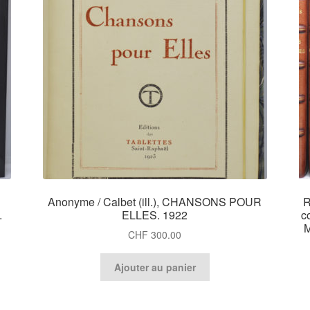
Anonyme / Calbet (ill.), CHANSONS POUR
R
.
ELLES. 1922
c
M
CHF
300.00
Ajouter au panier