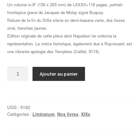
Un volume in-8° (130 x 203 mm) de LXXXII+118 pages, portrait-
frontispice gravé de Jacques de Molay signé Buquoy.
Reliure de la fin du XIXe siècle en demi-basane verte, dos lissse
orné, tranches jaunes.
Edition originale de cette pièce dont Napoléon Ier ordonna la
représentation. La notice historique, également due à Raynouard, est
une vibrante apologie des Templiers (Caillet, 9174).
quantité
Ajouter au panier
de
RAYNOUARD,
Les
Templiers,
UGS :
9182
tragédie,
Catégories :
Littérature
,
Nos livres
,
XIXe
par
M.
Raynouard ;