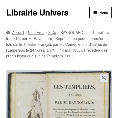
Librairie Univers
Aller
Aller
Menu
à
au
la
contenu
Librairie Univers
navigation
Accueil
Nos livres
XIXe
RAYNOUARD, Les Templiers,
tragédie, par M. Raynouard ; Représentée pour la première
Librairie Univers
fois sur le Théâtre Français par les Comédiens ordinaires de
l’Empereur, le 24 floréal an XIII (14 mai 1805). Précédée d’un
Ouvrir
Nos livres
précis historique sur les Templiers. 1805
le
menu
Ouvrir
Nos livres
enfant
le
menu
Informations pratiques
enfant
Informations pratiques
Catalogues