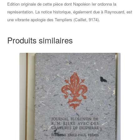
an
Edition originale de cette pièce dont Napoléon Ier ordonna la
XIII
représentation. La notice historique, également due à Raynouard, est
(14
une vibrante apologie des Templiers (Caillet, 9174).
mai
1805).
Produits similaires
Précédée
d’un
précis
historique
sur
les
Templiers.
1805