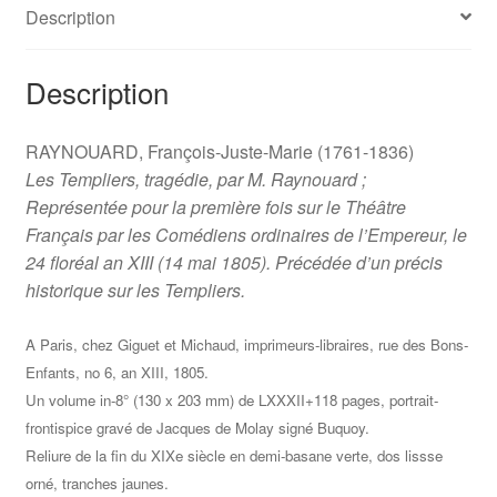
Représentée
Description
pour
la
Description
première
fois
sur
RAYNOUARD, François-Juste-Marie (1761-1836)
le
Les Templiers, tragédie, par M. Raynouard ;
Théâtre
Représentée pour la première fois sur le Théâtre
Français
Français par les Comédiens ordinaires de l’Empereur, le
par
24 floréal an XIII (14 mai 1805). Précédée d’un précis
les
historique sur les Templiers.
Comédiens
ordinaires
A Paris, chez Giguet et Michaud, imprimeurs-libraires, rue des Bons-
de
Enfants, no 6, an XIII, 1805.
l’Empereur,
Un volume in-8° (130 x 203 mm) de LXXXII+118 pages, portrait-
le
frontispice gravé de Jacques de Molay signé Buquoy.
24
Reliure de la fin du XIXe siècle en demi-basane verte, dos lissse
floréal
orné, tranches jaunes.