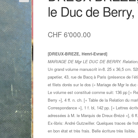
le Duc de Berry,
CHF
6'000.00
[DREUX-BREZE, Henri-Evrard]
MARIAGE DE Mgr LE DUC DE BERRY. Relation. 
Un grand volume manuscrit in-8. 25 x 36,5 cm. 528
papetier, 43, rue de Bacq à Paris (présence de l’étiq
et filets dorés sur le dos (« Mariage de Mgr le duc 
Le volume est constitué comme suit: 136 pp [« R
Berry »], 4 ff. n. ch. [« Table de la Relation du maria
Correspondance »], 1 f. bl, 142 pp. [« Lettres écrite
adressées à M. le Marquis de Dreux-Brézé »], 6 ff.
Ex-libris: André Gutzwiller. Quelques traces de fro
en bon état et très frais. Belle écriture très lisible.