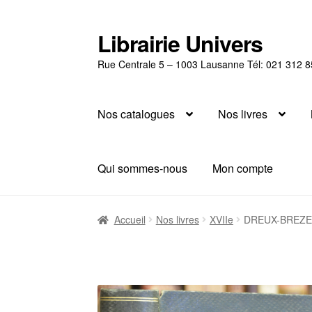
Librairie Univers
Aller
Aller
à
au
Rue Centrale 5 – 1003 Lausanne Tél: 021 312 8
la
contenu
navigation
Nos catalogues
Nos livres
Qui sommes-nous
Mon compte
Accueil
Nos livres
XVIIe
DREUX-BREZE, 