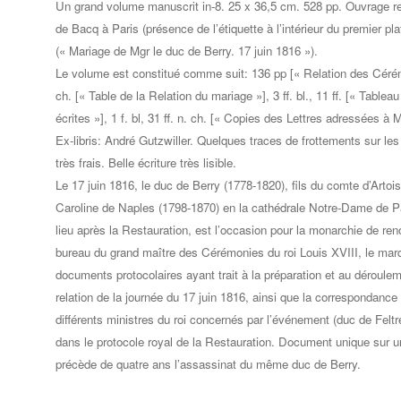
Un grand volume manuscrit in-8. 25 x 36,5 cm. 528 pp. Ouvrage reli
de Bacq à Paris (présence de l’étiquette à l’intérieur du premier plat
(« Mariage de Mgr le duc de Berry. 17 juin 1816 »).
Le volume est constitué comme suit: 136 pp [« Relation des Cérémo
ch. [« Table de la Relation du mariage »], 3 ff. bl., 11 ff. [« Tablea
écrites »], 1 f. bl, 31 ff. n. ch. [« Copies des Lettres adressées à 
Ex-libris: André Gutzwiller. Quelques traces de frottements sur les
très frais. Belle écriture très lisible.
Le 17 juin 1816, le duc de Berry (1778-1820), fils du comte d’Arto
Caroline de Naples (1798-1870) en la cathédrale Notre-Dame de Par
lieu après la Restauration, est l’occasion pour la monarchie de re
bureau du grand maître des Cérémonies du roi Louis XVIII, le mar
documents protocolaires ayant trait à la préparation et au déroul
relation de la journée du 17 juin 1816, ainsi que la correspondanc
différents ministres du roi concernés par l’événement (duc de Felt
dans le protocole royal de la Restauration. Document unique sur u
précède de quatre ans l’assassinat du même duc de Berry.