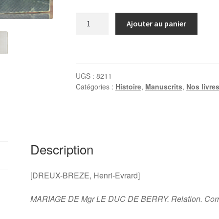
quantité
Ajouter au panier
de
DREUX-
BREZE,
Mariage
UGS :
8211
de
Catégories :
Histoire
,
Manuscrits
,
Nos livre
Mgr
le
Duc
de
Berry,
Description
1816
[DREUX-BREZE, Henri-Evrard]
MARIAGE DE Mgr LE DUC DE BERRY. Relation. Cor