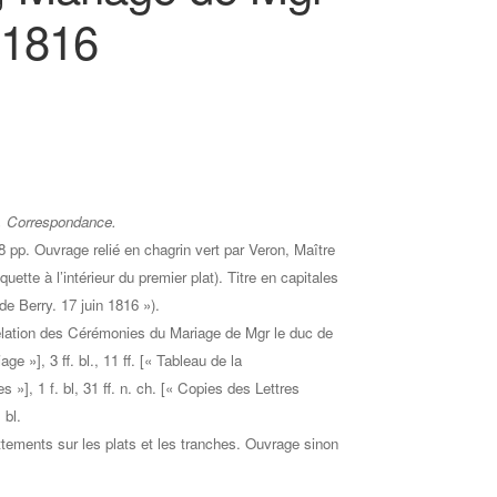
 1816
Correspondance.
 pp. Ouvrage relié en chagrin vert par Veron, Maître
uette à l’intérieur du premier plat). Titre en capitales
de Berry. 17 juin 1816 »).
elation des Cérémonies du Mariage de Mgr le duc de
ge »], 3 ff. bl., 11 ff. [« Tableau de la
s »], 1 f. bl, 31 ff. n. ch. [« Copies des Lettres
 bl.
ttements sur les plats et les tranches. Ouvrage sinon