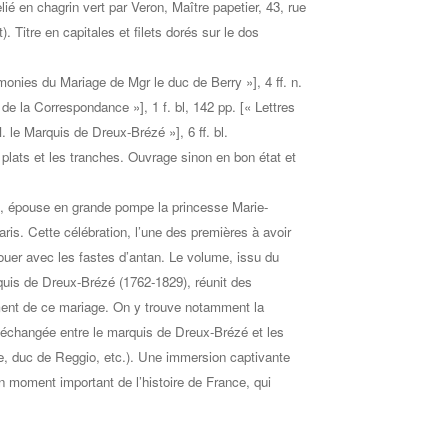
é en chagrin vert par Veron, Maître papetier, 43, rue
). Titre en capitales et filets dorés sur le dos
nies du Mariage de Mgr le duc de Berry »], 4 ff. n.
u de la Correspondance »], 1 f. bl, 142 pp. [« Lettres
M. le Marquis de Dreux-Brézé »], 6 ff. bl.
 plats et les tranches. Ouvrage sinon en bon état et
is, épouse en grande pompe la princesse Marie-
is. Cette célébration, l’une des premières à avoir
nouer avec les fastes d’antan. Le volume, issu du
quis de Dreux-Brézé (1762-1829), réunit des
ement de ce mariage. On y trouve notamment la
e échangée entre le marquis de Dreux-Brézé et les
re, duc de Reggio, etc.). Une immersion captivante
n moment important de l’histoire de France, qui