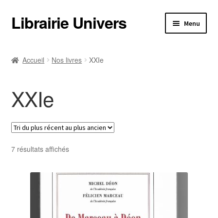
Librairie Univers
Aller
Aller
Menu
à
au
la
contenu
Librairie Univers
navigation
Accueil
Nos livres
XXIe
Librairie Univers
XXIe
Ouvrir
Nos livres
le
menu
Ouvrir
Nos livres
enfant
le
menu
Trié
Informations pratiques
7 résultats affichés
enfant
du
plus
Informations pratiques
récent
au
Catalogues
plus
ancien