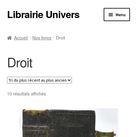
Librairie Univers
Aller
Aller
Menu
à
au
la
contenu
Librairie Univers
navigation
Accueil
Nos livres
Droit
Librairie Univers
Droit
Ouvrir
Nos livres
le
menu
Ouvrir
Nos livres
enfant
le
menu
Trié
Informations pratiques
10 résultats affichés
enfant
du
plus
Informations pratiques
récent
au
Catalogues
plus
ancien