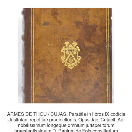
ARMES DE THOU / CUJAS, Paratitla in libros IX codicis
Justiniani repetitae praelectionis. Opus Jac. Cujacii. Ad
nobilissimum longeque omnium jurisperitorum
praestantissimum D. Paulum de Foix consiliarium